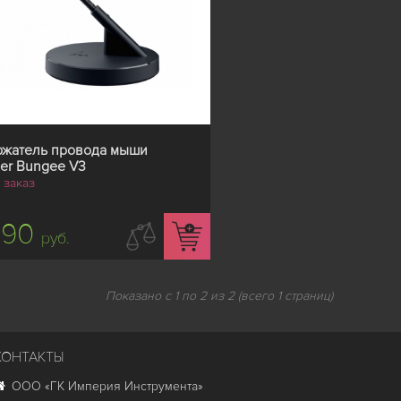
ржатель провода мыши
er Bungee V3
 заказ
190
руб.
Показано с 1 по 2 из 2 (всего 1 страниц)
КОНТАКТЫ
ООО «ГК Империя Инструмента»