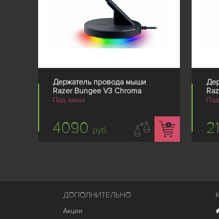
Держатель провода мыши
Де
Razer Bungee V3 Chroma
Raz
Под заказ
Под
4090
2
руб.
ДОПОЛНИТЕЛЬНО
Акции